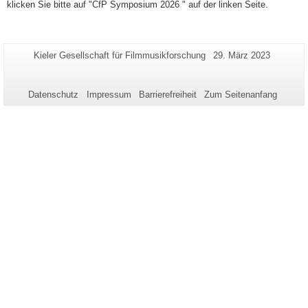
klicken Sie bitte auf "CfP Symposium 2026 " auf der linken Seite.
Zusätzliche
Seiten-
Letzte
Kieler Gesellschaft für Filmmusikforschung
29. März 2023
Name:
Aktualisierung:
Informationen
zu
Datenschutz
Impressum
Barrierefreiheit
Zum Seitenanfang
dieser
Seite