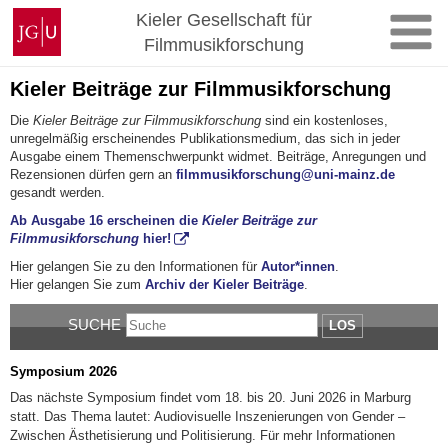
Zum
Johannes
Kieler Gesellschaft für
Inhalt
Gutenberg-
Filmmusikforschung
springen
Universität
Mainz
Kieler Beiträge zur Filmmusikforschung
Die
Kieler Beiträge zur Filmmusikforschung
sind ein kostenloses,
unregelmäßig erscheinendes Publikationsmedium, das sich in jeder
Ausgabe einem Themenschwerpunkt widmet. Beiträge, Anregungen und
Rezensionen dürfen gern an
filmmusikforschung@uni-mainz.de
gesandt werden.
Ab Ausgabe 16 erscheinen die
Kieler Beiträge zur
Filmmusikforschung
hier!
Hier gelangen Sie zu den Informationen für
Autor*innen
.
Hier gelangen Sie zum
Archiv der Kieler Beiträge
.
SUCHE
LOS
Symposium 2026
Das nächste Symposium findet vom 18. bis 20. Juni 2026 in Marburg
statt. Das Thema lautet: Audiovisuelle Inszenierungen von Gender –
Zwischen Ästhetisierung und Politisierung. Für mehr Informationen