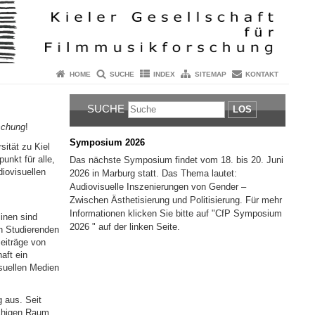
HOME
SUCHE
INDEX
SITEMAP
KONTAKT
SUCHE
LOS
schung
!
Symposium 2026
sität zu Kiel
unkt für alle,
Das nächste Symposium findet vom 18. bis 20. Juni
iovisuellen
2026 in Marburg statt. Das Thema lautet:
Audiovisuelle Inszenierungen von Gender –
Zwischen Ästhetisierung und Politisierung. Für mehr
Informationen klicken Sie bitte auf "CfP Symposium
linen sind
2026 " auf der linken Seite.
on Studierenden
eiträge von
aft ein
isuellen Medien
 aus. Seit
achigen Raum.