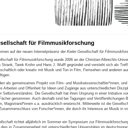
esellschaft für Filmmusikforschung
ommen auf der neuen Internetpräsenz der
Kieler Gesellschaft für Filmmusikfor
llschaft für Filmmusikforschung
wurde 2006 an der Christian-Albrechts-Univer
 Strank, Tarek Krohn und Hans J. Wulff gegründet und versteht sich als Treffp
schaftlich oder kreativ mit Musik und Ton in Film, Fernsehen und anderen aud
tigen.
nden als gemeinsames Projekt von Film- und Musikwissenschaftler*innen, und
res Arbeiten und Offenheit für Ideen und Zugänge aus unterschiedlichen Diszip
er Selbstverständnis. Die Gesellschaft hat ihren Ursprung in einer Initiative v
Fächer genommen. Auch deshalb sind bei Tagungen und Veröffentlichungen B
, Magistrand*innen u.a. ausdrücklich erwünscht. Mitlerweile ist die Gesellsch
r Zusammenschluss von Forscher*innen, die durch ihr Interesse an Musik in v
llschaft
richtet alljährlich im Sommer ein Symposium zur Filmmusikforschung
 dies in Zusammenarbeit mit unterschiedlichen Universitäten im deutschspr